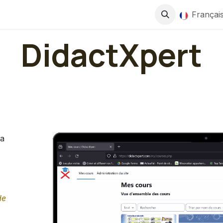
Boutique
Services
Françai
DidactXpert
ia
de