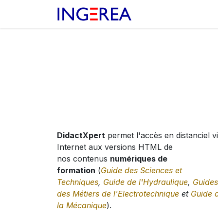
Se rendre au contenu
Accueil
Produits
DidactXpert
permet l'accès en distanciel v
Internet aux versions HTML de
nos contenus
numériques de
formation
(
Guide des Sciences et
Techniques
,
Guide de l'Hydraulique
,
Guides
des Métiers de l'Electrotechnique
et
Guide 
la Mécanique
).