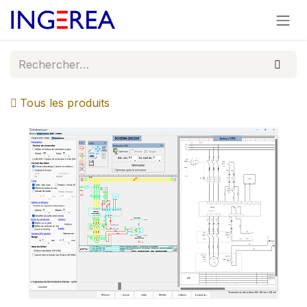
Se rendre au contenu
Tous les produits